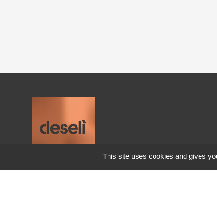
Mobilier extérieur à Megève
Mobilier design à Lyon
Meubles contemporains à Chambéry
Meubles contemporains à Aix-les-Bains
This site uses cookies and gives you
Ameublement haut de gamme à Lyon
Deseli
600 Rue Denis Papin
Ameublement haut de gamme à
73290 La Motte Servolex
Grenoble