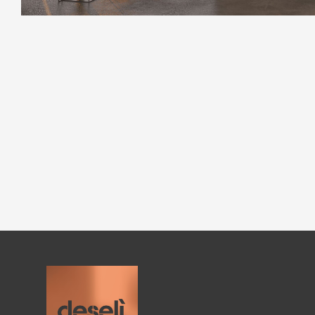
Mobilier extérieur à Megève
Mobilier design à Lyon
Meubles contemporains à Chambéry