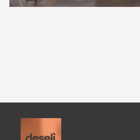
Mobilier extérieur à Megève
Mobilier design à Lyon
Meubles contemporains à Chambéry