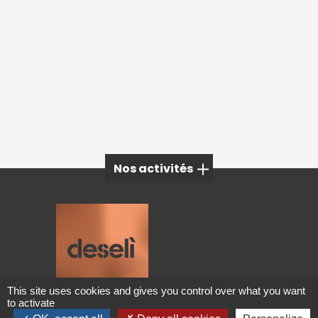
Nos activités
Mobilier extérieur à Megève
Mobilier extérieur à Grenoble
Mobilier extérieur à Aix-les-Bains
Mobilier design à Lyon
This site uses cookies and gives you control over what you want
Mobilier extérieur à Chambéry
to activate
Deseli