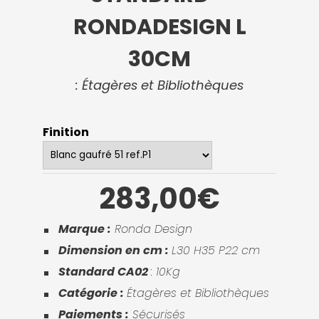
RONDADESIGN L
30CM
: Étagères et Bibliothèques
Finition
283,00€
Marque :
Ronda Design
Dimension en cm :
L30 H35 P22 cm
Standard CA02
: 10Kg
Catégorie :
Étagères et Bibliothèques
Paiements :
Sécurisés