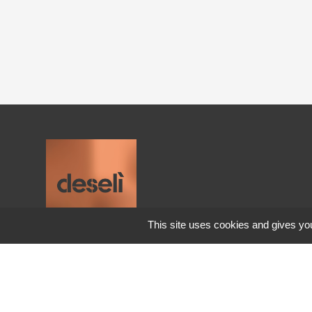
Mobilier extérieur à Megève
Mobilier design à Lyon
Meubles contemporains à Chambéry
Meubles contemporains à Aix-les-Bains
This site uses cookies and gives you
Ameublement haut de gamme à Lyon
Deseli
600 Rue Denis Papin
Ameublement haut de gamme à
73290 La Motte Servolex
Grenoble